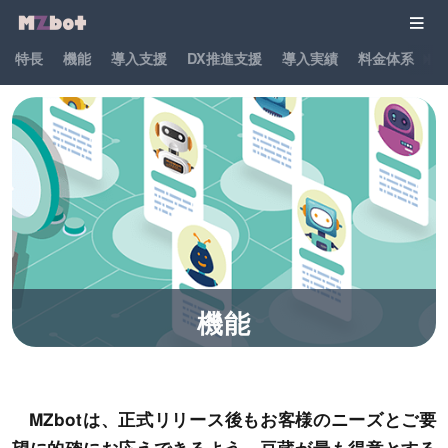
特長
機能
導入支援
DX推進支援
導入実績
料金体系
パ
機能
MZbotは、正式リリース後もお客様のニーズとご要