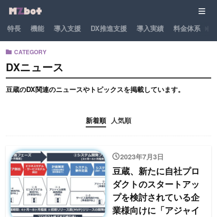
特長
機能
導入支援
DX推進支援
導入実績
料金体系
パ
CATEGORY
DXニュース
豆蔵のDX関連のニュースやトピックスを掲載しています。
新着順
人気順
2023年7月3日
豆蔵、新たに自社プロ
ダクトのスタートアッ
プを検討されている企
業様向けに「アジャイ