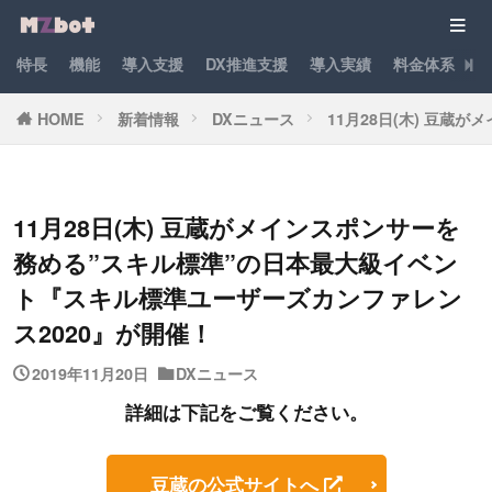
特長
機能
導入支援
DX推進支援
導入実績
料金体系
パ
HOME
新着情報
DXニュース
11月28日(木) 豆
11月28日(木) 豆蔵がメインスポンサーを
務める”スキル標準”の日本最大級イベン
ト『スキル標準ユーザーズカンファレン
ス2020』が開催！
2019年11月20日
DXニュース
詳細は下記をご覧ください。
豆蔵の公式サイトへ