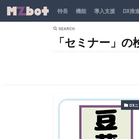
特長
機能
導入支援
DX推
SEARCH
「セミナー」の
DX