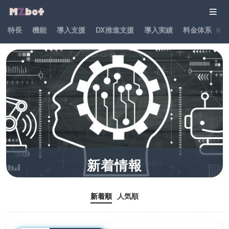
特長
機能
導入支援
DX推進支援
導入実績
料金体系
パ
新着情報
新着順
人気順