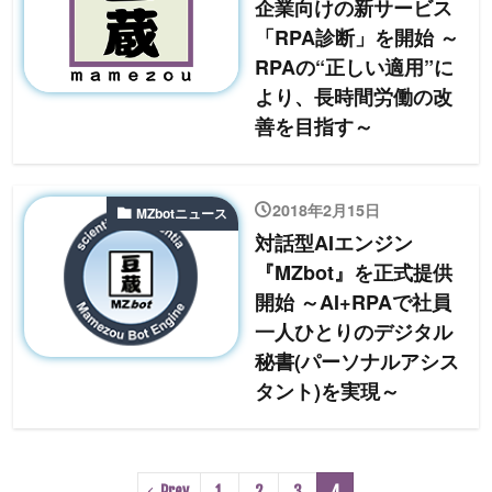
企業向けの新サービス
「RPA診断」を開始 ～
RPAの“正しい適用”に
より、長時間労働の改
善を目指す～
2018年2月15日
MZbotニュース
対話型AIエンジン
『MZbot』を正式提供
開始 ～AI+RPAで社員
一人ひとりのデジタル
秘書(パーソナルアシス
タント)を実現～
Prev
1
2
3
4