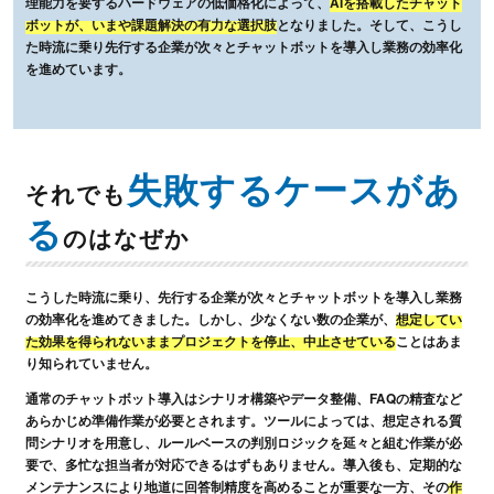
理能力を要するハードウェアの低価格化によって、
AIを搭載したチャット
ボットが、いまや課題解決の有力な選択肢
となりました。そして、こうし
た時流に乗り先行する企業が次々とチャットボットを導入し業務の効率化
を進めています。
失敗するケースがあ
それでも
る
のはなぜか
こうした時流に乗り、先行する企業が次々とチャットボットを導入し業務
の効率化を進めてきました。しかし、少なくない数の企業が、
想定してい
た効果を得られないままプロジェクトを停止、中止させている
ことはあま
り知られていません。
通常のチャットボット導入はシナリオ構築やデータ整備、FAQの精査など
あらかじめ準備作業が必要とされます。ツールによっては、想定される質
問シナリオを用意し、ルールベースの判別ロジックを延々と組む作業が必
要で、多忙な担当者が対応できるはずもありません。導入後も、定期的な
メンテナンスにより地道に回答制精度を高めることが重要な一方、その
作