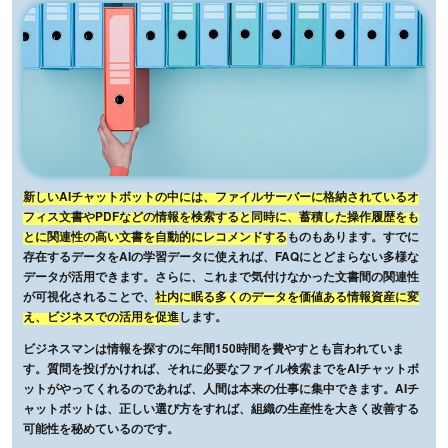
新しいAIチャットボットの中には、ファイルサーバーに格納されているオ
フィス文書やPDFなどの情報を検索すると同時に、蓄積した操作履歴をも
とに関連性の高い文書を自動的にレコメンドする
ものもあります。すでに
存在するデータをAIの学習データに使えれば、FAQにとどまらない多様な
データが活用できます。さらに、これまで気付けなかった文書間の関連性
が可視化されることで、
社内に眠る多くのデータを価値ある情報資産に変
え、ビジネスでの活用を促進
します。
ビジネスマンは情報を探すのに年間150時間を費やすとも言われていま
す。質問を投げかければ、それに必要なファイル検索までをAIチャットボ
ットがやってくれるのであれば、人間は本来の仕事に集中できます。AIチ
ャットボットは、正しい選び方をすれば、組織の生産性を大きく改善する
可能性を秘めているのです。