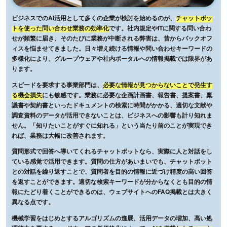
ビジネスでのAI活用として多くの企業が検討を始めるのが、
チャットボッ
トを使った問い合わせ業務の効率化
です。社内規定やITに関する問い合わ
せが頻繁に届き、そのたびに業務が中断される弊害は、昔からバックオフ
ィスを悩ませてきました。日々増え続ける情報や問い合わせキーワードの
多様化により、グループウェアや社内ポータルへの情報掲載では限界があ
ります。
スピードを要求する事業部門は、
必要な情報が見つからないことで発生す
る機会損失
にも敏感です。業務に必要な企画計画書、報告書、提案書、稟
議書や契約書といったドキュメントの検索に時間がかかる、適切な文献や
調査資料のデータが活用できないことは、ビジネスへの影響も計り知れま
せん。「知りたいことがすぐに知れる」という当たり前のことが実現でき
れば、業務は大幅に改善されます。
質問形式で回答へ導いてくれるチャットボットなら、実際に人と対話をし
ている感覚で活用できます。質問の仕方があいまいでも、チャットボット
との対話を繰り返すことで、質問者を目的の情報に近づけ精度の高い回答
を返すことができます。適切な検索キーワードが分からなくとも目的の情
報にたどり着くことができるのは、ウェブサイトへのFAQ掲載とは大きく
異なる点です。
機械学習をはじめとするアルゴリズムの進展、活用データの増加、高い処