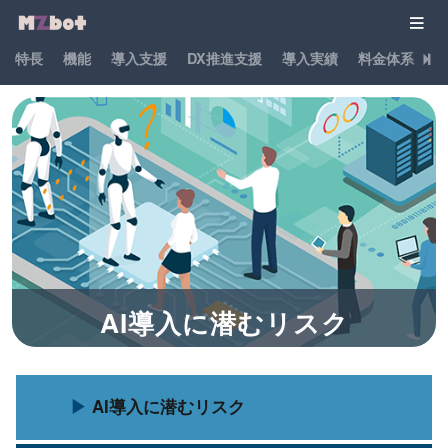
特長
機能
導入支援
DX推進支援
導入実績
料金体系
パ
AI導入に潜むリスク
AI導入に潜むリスク