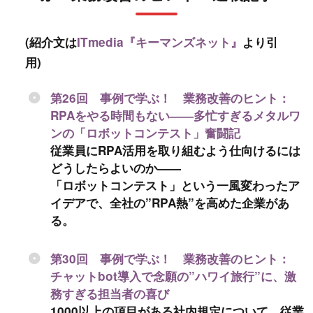
(紹介文は
ITmedia『キーマンズネット』
より引
用)
第26回 事例で学ぶ！ 業務改善のヒント：
RPAをやる時間もない――多忙すぎるメタルワ
ンの「ロボットコンテスト」奮闘記
従業員にRPA活用を取り組むよう仕向けるには
どうしたらよいのか――
「ロボットコンテスト」という一風変わったア
イデアで、全社の”RPA熱”を高めた企業があ
る。
第30回 事例で学ぶ！ 業務改善のヒント：
チャットbot導入で念願の”ハワイ旅行”に、激
務すぎる担当者の喜び
1000以上の項目がある社内規定について、従業