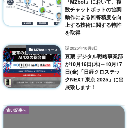
『MZbot』において、複
数チャットボットの協調
動作による回答精度を向
上する技術に関する特許
を取得
2025年10月8日
MZbotニュース
豆蔵 デジタル戦略事業部
が10月16日(木)～10月17
日(金)「日経クロステッ
クNEXT 東京 2025」に出
展致します！
古い記事へ