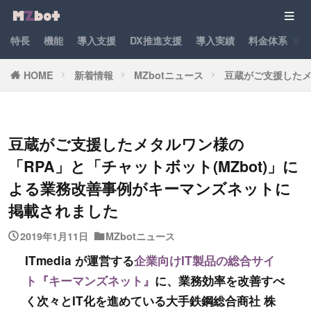
特長
機能
導入支援
DX推進支援
導入実績
料金体系
パ
HOME
新着情報
MZbotニュース
豆蔵がご支援したメ
豆蔵がご支援したメタルワン様の
「RPA」と「チャットボット(MZbot)」に
よる業務改善事例がキーマンズネットに
掲載されました
2019年1月11日
MZbotニュース
ITmedia が運営する
企業向けIT製品の総合サイ
ト『キーマンズネット』
に、業務効率を改善すべ
く次々とIT化を進めている大手鉄鋼総合商社 株