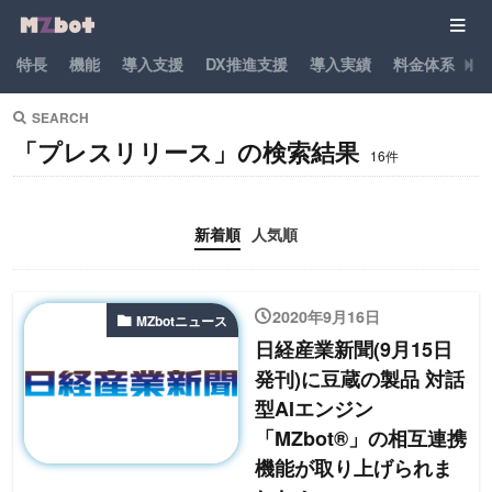
特長
機能
導入支援
DX推進支援
導入実績
料金体系
パ
SEARCH
「プレスリリース」の検索結果
16件
新着順
人気順
2020年9月16日
MZbotニュース
日経産業新聞(9月15日
発刊)に豆蔵の製品 対話
型AIエンジン
「MZbot®」の相互連携
機能が取り上げられま