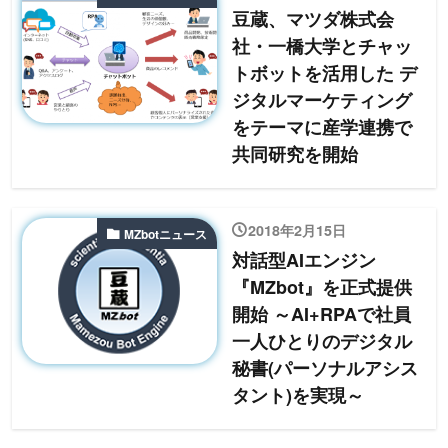
豆蔵、マツダ株式会
社・一橋大学とチャッ
トボットを活用した デ
ジタルマーケティング
をテーマに産学連携で
共同研究を開始
2018年2月15日
MZbotニュース
対話型AIエンジン
『MZbot』を正式提供
開始 ～AI+RPAで社員
一人ひとりのデジタル
秘書(パーソナルアシス
タント)を実現～