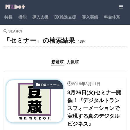
特長
機能
導入支援
DX推進支援
導入実績
料金体系
パ
SEARCH
「セミナー」の検索結果
13件
新着順
人気順
2019年3月11日
DXニュース
3月26日(火)セミナー開
催！『デジタルトラン
スフォーメーションで
実現する真のデジタル
ビジネス』