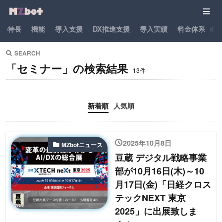
特長
機能
導入支援
DX推進支援
導入実績
料金体系
パ
SEARCH
「セミナー」の検索結果
13件
新着順
人気順
2025年10月8日
MZbotニュース
豆蔵 デジタル戦略事業
部が10月16日(木)～10
月17日(金)「日経クロス
テックNEXT 東京
2025」に出展致しま