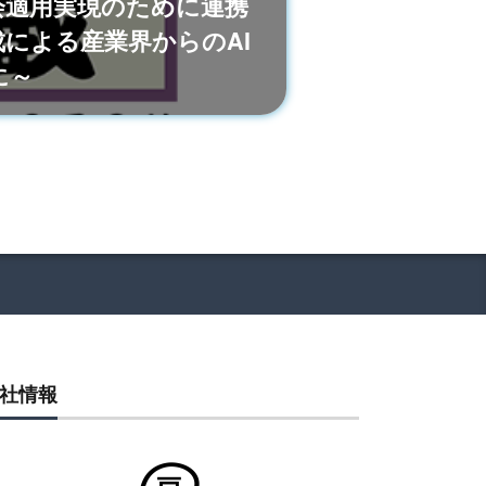
会適用実現のために連携
による産業界からのAI
に～
社情報