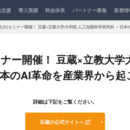
進支援
導入実績
料金体系
パートナー募集
新着情
0日(火)セミナー開催！ 豆蔵×立教大学大学院 人工知能科学研究科 ～日
セミナー開催！ 豆蔵×立教大学
日本のAI革命を産業界から
詳細は下記をご覧ください。
豆蔵の公式サイトへ