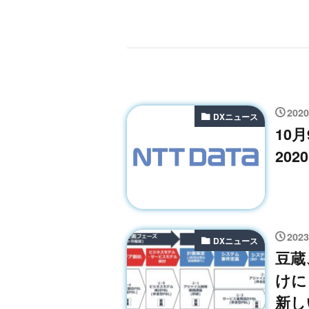
202
DXニュース
10
20
202
DXニュース
豆蔵
けに
新し