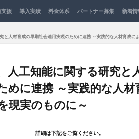
進支援
導入実績
料金体系
パートナー募集
新着情
究と人材育成の早期社会適用実現のために連携 ～実践的な人材育成によ
、人工知能に関する研究と
ために連携 ～実践的な人材
命を現実のものに～
詳細は下記をご覧ください。