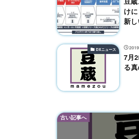
豆蔵
けに
新し
201
DXニュース
7月
る真
古い記事へ