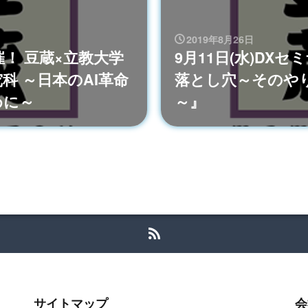
2019年8月26日
催！ 豆蔵×立教大学
9月11日(水)DX
科 ～日本のAI革命
落とし穴～そのや
めに～
～』
サイトマップ
会