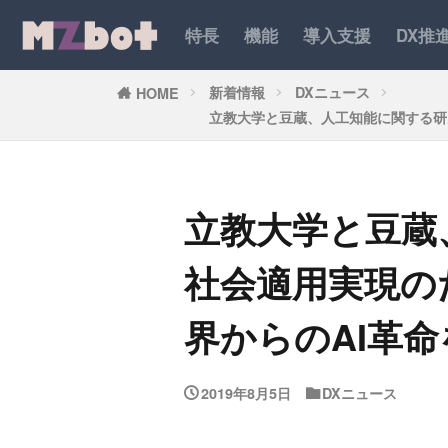
特長
機能
導入支援
DX推
新着情報
DXニュース
HOME
立教大学と豆蔵、人工知能に関する研
立教大学と豆蔵
社会適用実現の
界からのAI革
2019年8月5日
DXニュース