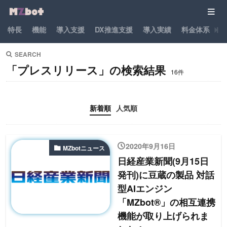
特長
機能
導入支援
DX推進支援
導入実績
料金体系
パ
SEARCH
「プレスリリース」の検索結果
16件
新着順
人気順
2020年9月16日
MZbotニュース
日経産業新聞(9月15日
発刊)に豆蔵の製品 対話
型AIエンジン
「MZbot®」の相互連携
機能が取り上げられま